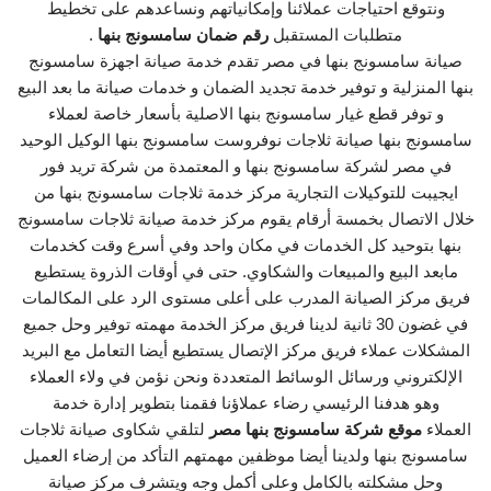
ونتوقع احتياجات عملائنا وإمكانياتهم ونساعدهم على تخطيط
متطلبات المستقبل
رقم ضمان سامسونج بنها
.
صيانة سامسونج بنها في مصر تقدم خدمة صيانة اجهزة سامسونج
بنها المنزلية و توفير خدمة تجديد الضمان و خدمات صيانة ما بعد البيع
و توفر قطع غيار سامسونج بنها الاصلية بأسعار خاصة لعملاء
سامسونج بنها صيانة ثلاجات نوفروست سامسونج بنها الوكيل الوحيد
في مصر لشركة سامسونج بنها و المعتمدة من شركة تريد فور
ايجيبت للتوكيلات التجارية مركز خدمة ثلاجات سامسونج بنها من
خلال الاتصال بخمسة أرقام يقوم مركز خدمة صيانة ثلاجات سامسونج
بنها بتوحيد كل الخدمات في مكان واحد وفي أسرع وقت كخدمات
مابعد البيع والمبيعات والشكاوي. حتى في أوقات الذروة يستطيع
فريق مركز الصيانة المدرب على أعلى مستوى الرد على المكالمات
في غضون 30 ثانية لدينا فريق مركز الخدمة مهمته توفير وحل جميع
المشكلات عملاء فريق مركز الإتصال يستطيع أيضا التعامل مع البريد
الإلكتروني ورسائل الوسائط المتعددة ونحن نؤمن في ولاء العملاء
وهو هدفنا الرئيسي رضاء عملاؤنا فقمنا بتطوير إدارة خدمة
العملاء
موقع شركة سامسونج بنها مصر
لتلقي شكاوى صيانة ثلاجات
سامسونج بنها ولدينا أيضا موظفين مهمتهم التأكد من إرضاء العميل
وحل مشكلته بالكامل وعلى أكمل وجه ويتشرف مركز صيانة