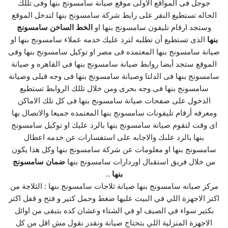
جوجل فى المواقع الاولى موقع صيانة سامسونج بنها وفى تللك
الحاله تستطيع النقر على رابط شركة سامسونج بنها لتدخل الموقع
وستجد ارقام تليفون سامسونج بنها او
الخط الساخن سامسونج
بنها
الذى تستطيع أن تطلبه لترد عليك خدمه عملاء سامسونج بنها او
صيانة سامسونج بنها المعتمده فى مصر او توكيل سامسونج بنها وفى
الموقع ستجد أيضا روابط صيانة سامسونج بنها فى القاهره و صيانة
سامسونج بنها فى الدلتا وصيانة سامسونج بنها فى وجه قبلى وصيانة
سامسونج بنها فى وجه بحرى ومن خلال تللك الروابط تستطيع
الدخول على صفحات صيانة سامسونج بنها فى كل تلك الاماكن
ومعرفه أرقام تليفونات سامسونج بنها المعتمده جميعا والاتصال بها
اى وقت لتقوم صيانة سامسونج بنها بالرد عليك او توكيل سامسونج
بنها بالرد علىك والاجابه على استفسارات عن خدمه اعطال
سامسونج بنها او معلومات عن شركة سامسونج بنها وكل هذا يكون
من خلال فريق استقبال اوردارات سامسونج بنها
ضمان سامسونج
بنها
..
مركز صيانه سامسونج بنها صيانة ثلاجات سامسونج بنها : الثلاجة من
اكتر الاجهزة اللي في البيت عليها ضغط وحمل كتير و فتح و قفل اكتر
بكتير سواء في الصيف او في الشتاء وعشان كده بتبقى من اوائل
الاجهزة المنزلية اللي بتحتاج صيانة ونقدر نقول مش اقل من كل