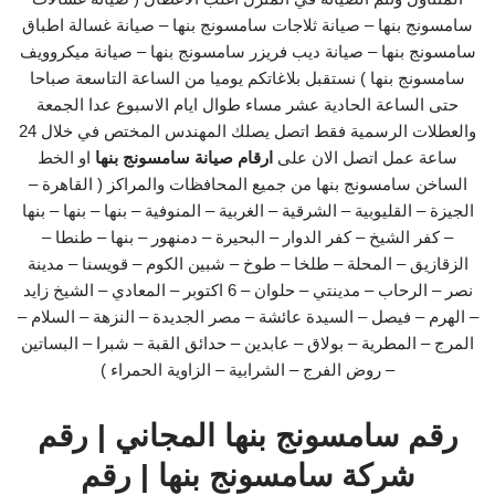
سامسونج بنها – صيانة ثلاجات سامسونج بنها – صيانة غسالة اطباق
سامسونج بنها – صيانة ديب فريزر سامسونج بنها – صيانة ميكروويف
سامسونج بنها ) نستقبل بلاغاتكم يوميا من الساعة التاسعة صباحا
حتى الساعة الحادية عشر مساء طوال ايام الاسبوع عدا الجمعة
والعطلات الرسمية فقط اتصل يصلك المهندس المختص في خلال 24
ساعة عمل اتصل الان على
ارقام صيانة سامسونج بنها
او الخط
الساخن سامسونج بنها من جميع المحافظات والمراكز ( القاهرة –
الجيزة – القليوبية – الشرقية – الغربية – المنوفية – بنها – بنها – بنها
– كفر الشيخ – كفر الدوار – البحيرة – دمنهور – بنها – طنطا –
الزقازيق – المحلة – طلخا – طوخ – شبين الكوم – قويسنا – مدينة
نصر – الرحاب – مدينتي – حلوان – 6 اكتوبر – المعادي – الشيخ زايد
– الهرم – فيصل – السيدة عائشة – مصر الجديدة – النزهة – السلام –
المرج – المطرية – بولاق – عابدين – حدائق القبة – شبرا – البساتين
– روض الفرج – الشرابية – الزاوية الحمراء )
رقم سامسونج بنها المجاني | رقم
شركة سامسونج بنها | رقم