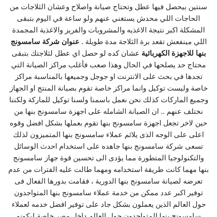
سنتين بيحصل فيها عطل وتحتاج صيانة واصلاح وعشان الثلاجات من
الحاجات اللي محدش يستغني عنهم ولو ساعة في اليوم بتبقى
المشكلة اكبر نتيجة الاغذيه والمشروبات والفريز والاغذية المجمدة
اللي مينفعش تقعد برة الثلاجة مدة طويلة .
عنوان شركة سامسونج
بنها للاجهزة الكهربائية
عشان كده لو حصل اي عطل لثلاجتك بتبقى
محتاج حد يصلحها في الحال وهذا صعب فأغلب مراكز الصيانة التي
تجدها في بحث على الانترنت او جوجل وجميعها بالمناسبة مراكز
خاصة وليست توكيل وانما مراكز خاصة تقوم بصيانة المنتج او الجهاز
وجميع الماركات كذلك نحن نعمل باسمنا ولسنا توكيل للماركة ولكننا
نختلف عنهم .. ان الصيانة الشامله على اجهزة سامسونج بنها من
حين لاخر تجعل اجهزة سامسونج بنها تقوم بعملها بشكل افضل وقوه
اعلى على الوجه الذى يلائم عملاء سامسونج بنها المتميزون لذلك
تسعى شركة سامسونج بنها جاهده على استخدام احدث الوسائل
والتكنولوجيا المتطورة مما يؤدى الى تحسين قوة جهاز سامسونج
بنها مهما كانت طريقة استخدامه ومهما طالت عليه الفترات من عدم
تعرضه لصيانة سامسونج بنها الدورية ، فقامت بدورها الفعال فى
توفير اكبر عدد ممكن من خدمة عملاء سامسونج بنها المتواجدون
حول العالم الذين يعملون بشكل جاد على توفير افضل خدمه لعملاء
سامسونج بنها المتواجدون حول العالم داخل مصر خاصة ليكونو