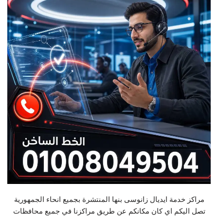
مراكز خدمة ايديال زانوسى بنها المنتشرة بجميع انحاء الجمهورية
تصل اليكم اي كان مكانكم عن طريق مراكزنا في جميع محافظات