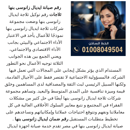
رقم صيانة ايديال زانوسى بنها
ثلاجات
رقم توكيل ثلاجة ايديال
زانوسى بنها وضعت مجموعة
شركات ثلاجة ايديال زانوسى بنها
نموذجًا للأعمال يأخذ في الاعتبار
الأداء الاجتماعي والبيئي بجانب
الأداء الاقتصادي والاجتماعي،
ويعني الجمع بين هذه الجوانب
الثلاثة توجيه الأعمال نحو التطور
المستدام الذي يؤثر بشكل إيجابي على المجالات التي تعمل فيها
الشركة، فالمسؤولية الاجتماعية لا تقتصر فقط على الأجيال القادمة،
ولكنها السبيل الرئيسي لبث الثقة والمصداقية لدى المساهمين وخلق
قيمة وميزة تنافسية على المدى المتوسط والبعيد. وتساهم مجموعة
شركات ثلاجة ايديال زانوسى بنها أيضًا في حل كثير من مشكلات
الفقراء في المجتمع و نتبع معايير السلوك الأخلاقي العالية في كل
معاملاتنا ونفهم ونتوقع احتياجات عملائنا وإمكانياتهم ونساعدهم على
تخطيط متطلبات المستقبل
رقم ضمان ايديال زانوسى بنها
.
صيانة ايديال زانوسى بنها في مصر تقدم خدمة صيانة اجهزة ايديال