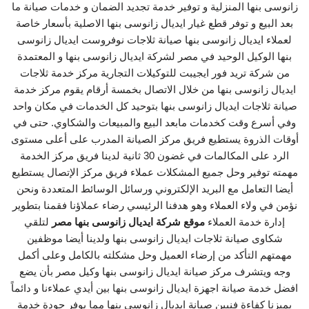
زانوسى بنها المنزلية و توفير خدمة تجديد الضمان و خدمات صيانة ما
بعد البيع و توفر قطع غيار ايديال زانوسى بنها الاصلية بأسعار خاصة
لعملاء ايديال زانوسى بنها صيانة ثلاجات نوفروست ايديال زانوسى
بنها الوكيل الوحيد في مصر لشركة ايديال زانوسى بنها و المعتمدة
من شركة تريد فور ايجيبت للتوكيلات التجارية مركز خدمة ثلاجات
ايديال زانوسى بنها من خلال الاتصال بخمسة أرقام يقوم مركز خدمة
صيانة ثلاجات ايديال زانوسى بنها بتوحيد كل الخدمات في مكان واحد
وفي أسرع وقت كخدمات مابعد البيع والمبيعات والشكاوي. حتى في
أوقات الذروة يستطيع فريق مركز الصيانة المدرب على أعلى مستوى
الرد على المكالمات في غضون 30 ثانية لدينا فريق مركز الخدمة
مهمته توفير وحل جميع المشكلات عملاء فريق مركز الإتصال يستطيع
أيضا التعامل مع البريد الإلكتروني ورسائل الوسائط المتعددة ونحن
نؤمن في ولاء العملاء وهو هدفنا الرئيسي رضاء عملاؤنا فقمنا بتطوير
إدارة خدمة العملاء
موقع شركة ايديال زانوسى بنها مصر
لتلقي
شكاوى صيانة ثلاجات ايديال زانوسى بنها ولدينا أيضا موظفين
مهمتهم التأكد من إرضاء العميل وحل مشكلته بالكامل وعلى أكمل
وجه ويتشرف مركز صيانة ايديال زانوسى بنها وكيل مصر بأن يضع
افضل خدمة صيانة اجهزة ايديال زانوسى بنها بين أيدي عملاءنا و دائماً
يميزنا كفاءة فنيين صيانة ايديال زانوسى بنها مما يوفر جودة خدمة