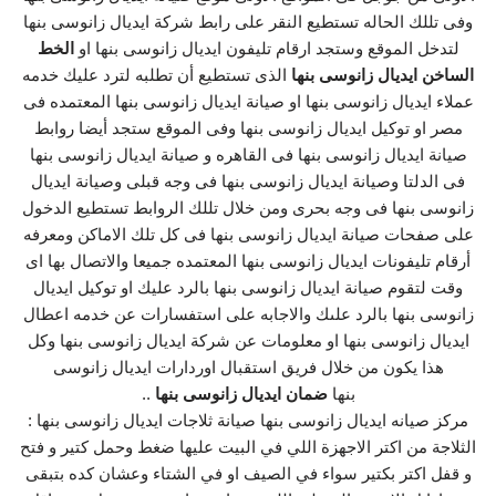
وفى تللك الحاله تستطيع النقر على رابط شركة ايديال زانوسى بنها
لتدخل الموقع وستجد ارقام تليفون ايديال زانوسى بنها او
الخط
الساخن ايديال زانوسى بنها
الذى تستطيع أن تطلبه لترد عليك خدمه
عملاء ايديال زانوسى بنها او صيانة ايديال زانوسى بنها المعتمده فى
مصر او توكيل ايديال زانوسى بنها وفى الموقع ستجد أيضا روابط
صيانة ايديال زانوسى بنها فى القاهره و صيانة ايديال زانوسى بنها
فى الدلتا وصيانة ايديال زانوسى بنها فى وجه قبلى وصيانة ايديال
زانوسى بنها فى وجه بحرى ومن خلال تللك الروابط تستطيع الدخول
على صفحات صيانة ايديال زانوسى بنها فى كل تلك الاماكن ومعرفه
أرقام تليفونات ايديال زانوسى بنها المعتمده جميعا والاتصال بها اى
وقت لتقوم صيانة ايديال زانوسى بنها بالرد عليك او توكيل ايديال
زانوسى بنها بالرد علىك والاجابه على استفسارات عن خدمه اعطال
ايديال زانوسى بنها او معلومات عن شركة ايديال زانوسى بنها وكل
هذا يكون من خلال فريق استقبال اوردارات ايديال زانوسى
بنها
ضمان ايديال زانوسى بنها
..
مركز صيانه ايديال زانوسى بنها صيانة ثلاجات ايديال زانوسى بنها :
الثلاجة من اكتر الاجهزة اللي في البيت عليها ضغط وحمل كتير و فتح
و قفل اكتر بكتير سواء في الصيف او في الشتاء وعشان كده بتبقى