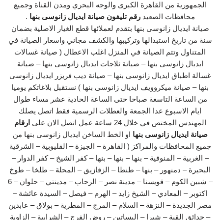
الجمهورية من القاهرة الكبرى والوجه البحري ومدن القناة وجميع
محافظات الصعيد
رقم تليفون صيانة ايديال زانوسى بنها
.
صيانة ايديال زانوسى بنها بتقدم لعملائها قطع الغيار الاصلية بضمان
سنة من تاريخ استبدالها وتركيبها والكشف مجاني واسعار الصيانة في
المتناول وتتم الصيانة في المنزل اغلب الاعطال ( صيانة غسالات
ايديال زانوسى بنها – صيانة ثلاجات ايديال زانوسى بنها – صيانة
غسالة اطباق ايديال زانوسى بنها – صيانة ديب فريزر ايديال زانوسى
بنها – صيانة ميكروويف ايديال زانوسى بنها ) نستقبل بلاغاتكم يوميا
من الساعة التاسعة صباحا حتى الساعة الحادية عشر مساء طوال
ايام الاسبوع عدا الجمعة والعطلات الرسمية فقط اتصل يصلك
المهندس المختص في خلال 24 ساعة عمل اتصل الان على
ارقام
صيانة ايديال زانوسى بنها
او الخط الساخن ايديال زانوسى بنها من
جميع المحافظات والمراكز ( القاهرة – الجيزة – القليوبية – الشرقية
– الغربية – المنوفية – بنها – بنها – بنها – كفر الشيخ – كفر الدوار –
البحيرة – دمنهور – بنها – طنطا – الزقازيق – المحلة – طلخا – طوخ
– شبين الكوم – قويسنا – مدينة نصر – الرحاب – مدينتي – حلوان – 6
اكتوبر – المعادي – الشيخ زايد – الهرم – فيصل – السيدة عائشة –
مصر الجديدة – النزهة – السلام – المرج – المطرية – بولاق – عابدين
– حدائق القبة – شبرا – البساتين – روض الفرج – الشرابية – الزاوية