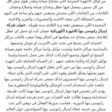
من اوائل الاجهزة المنزلية اللي بتحتاج صيانة ونقدر نقول مش اقل
من كل سنتين بيحصل فيها عطل وتحتاج صيانة واصلاح وعشان
الثلاجات من الحاجات اللي محدش يستغني عنهم ولو ساعة في اليوم
بتبقى المشكلة اكبر نتيجة الاغذيه والمشروبات والفريز والاغذية
المجمدة اللي مينفعش تقعد برة الثلاجة مدة طويلة .
عنوان شركة
ايديال زانوسى بنها للاجهزة الكهربائية
عشان كده لو حصل اي عطل
لثلاجتك بتبقى محتاج حد يصلحها في الحال وهذا صعب فأغلب مراكز
الصيانة التي تجدها في بحث على الانترنت او جوجل وجميعها
بالمناسبة مراكز خاصة وليست توكيل وانما مراكز خاصة تقوم بصيانة
المنتج او الجهاز وجميع الماركات كذلك نحن نعمل باسمنا ولسنا
توكيل للماركة ولكننا نختلف عنهم .. ان الصيانة الشامله على اجهزة
ايديال زانوسى بنها من حين لاخر تجعل اجهزة ايديال زانوسى بنها
تقوم بعملها بشكل افضل وقوه اعلى على الوجه الذى يلائم عملاء
ايديال زانوسى بنها المتميزون لذلك تسعى شركة ايديال زانوسى بنها
جاهده على استخدام احدث الوسائل والتكنولوجيا المتطورة مما
يؤدى الى تحسين قوة جهاز ايديال زانوسى بنها مهما كانت طريقة
استخدامه ومهما طالت عليه الفترات من عدم تعرضه لصيانة ايديال
زانوسى بنها الدورية ، فقامت بدورها الفعال فى توفير اكبر عدد
ممكن من خدمة عملاء ايديال زانوسى بنها المتواجدون حول العالم