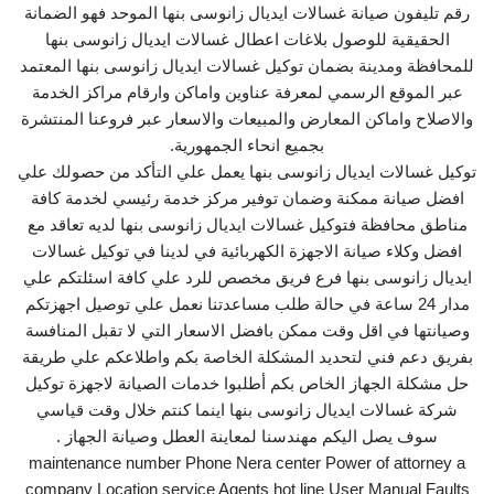
رقم تليفون صيانة غسالات ايديال زانوسى بنها الموحد فهو الضمانة
الحقيقية للوصول بلاغات اعطال غسالات ايديال زانوسى بنها
للمحافظة ومدينة بضمان توكيل غسالات ايديال زانوسى بنها المعتمد
عبر الموقع الرسمي لمعرفة عناوين واماكن وارقام مراكز الخدمة
والاصلاح واماكن المعارض والمبيعات والاسعار عبر فروعنا المنتشرة
بجميع انحاء الجمهورية.
توكيل غسالات ايديال زانوسى بنها يعمل علي التأكد من حصولك علي
افضل صيانة ممكنة وضمان توفير مركز خدمة رئيسي لخدمة كافة
مناطق محافظة فتوكيل غسالات ايديال زانوسى بنها لديه تعاقد مع
افضل وكلاء صيانة الاجهزة الكهربائية في لدينا في توكيل غسالات
ايديال زانوسى بنها فرع فريق مخصص للرد علي كافة اسئلتكم علي
مدار 24 ساعة في حالة طلب مساعدتنا نعمل علي توصيل اجهزتكم
وصيانتها في اقل وقت ممكن بافضل الاسعار التي لا تقبل المنافسة
بفريق دعم فني لتحديد المشكلة الخاصة بكم واطلاعكم علي طريقة
حل مشكلة الجهاز الخاص بكم أطلبوا خدمات الصيانة لاجهزة توكيل
شركة غسالات ايديال زانوسى بنها اينما كنتم خلال وقت قياسي
سوف يصل اليكم مهندسنا لمعاينة العطل وصيانة الجهاز .
maintenance number Phone Nera center Power of attorney a
company Location service Agents hot line User Manual Faults