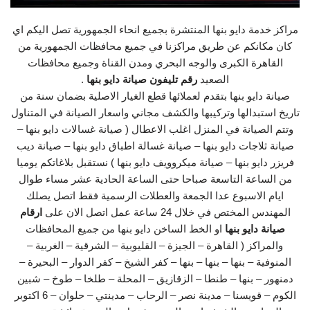
مراكز خدمة دايو بنها المنتشرة بجميع انحاء الجمهورية تصل اليكم اي
كان مكانكم عن طريق مراكزنا في جميع محافظات الجمهورية من
القاهرة الكبرى والوجه البحري ومدن القناة وجميع محافظات
الصعيد
رقم تليفون صيانة دايو بنها
.
صيانة دايو بنها بتقدم لعملائها قطع الغيار الاصلية بضمان سنة من
تاريخ استبدالها وتركيبها والكشف مجاني واسعار الصيانة في المتناول
وتتم الصيانة في المنزل اغلب الاعطال ( صيانة غسالات دايو بنها –
صيانة ثلاجات دايو بنها – صيانة غسالة اطباق دايو بنها – صيانة ديب
فريزر دايو بنها – صيانة ميكروويف دايو بنها ) نستقبل بلاغاتكم يوميا
من الساعة التاسعة صباحا حتى الساعة الحادية عشر مساء طوال
ايام الاسبوع عدا الجمعة والعطلات الرسمية فقط اتصل يصلك
المهندس المختص في خلال 24 ساعة عمل اتصل الان على
ارقام
صيانة دايو بنها
او الخط الساخن دايو بنها من جميع المحافظات
والمراكز ( القاهرة – الجيزة – القليوبية – الشرقية – الغربية –
المنوفية – بنها – بنها – بنها – كفر الشيخ – كفر الدوار – البحيرة –
دمنهور – بنها – طنطا – الزقازيق – المحلة – طلخا – طوخ – شبين
الكوم – قويسنا – مدينة نصر – الرحاب – مدينتي – حلوان – 6 اكتوبر