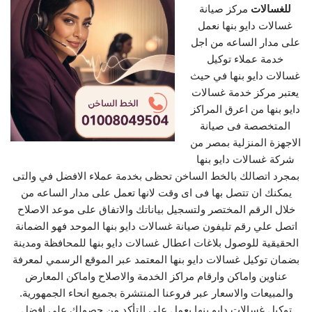
للغسالات
مركز صيانة
غسالات دايو بنها نعمل
على مدار الساعه من اجل
خدمة عملاء توكيل
غسالات دايو بنها في حيث
يعتبر مركز خدمة غسالات
دايو بنها من اعرق المراكز
المتخصصة فى صيانة
الاجهزة المنزلية بمصر من
شركة غسالات دايو بنها
بمجرد اتصالك بالخط الساخن تحظى بخدمة عملاء الافضل في والتى
يمكنك ان تتصل بها فى اى وقت لانها تعمل على مدار الساعه من
خلال الرقم المختصر ولتسجيل بياناتك والاتفاق على موعد الاصلاح
اتصل علي رقم تليفون صيانة غسالات دايو بنها الموحد فهو الضمانة
الحقيقية للوصول بلاغات اعطال غسالات دايو بنها للمحافظة ومدينة
بضمان توكيل غسالات دايو بنها المعتمد عبر الموقع الرسمي لمعرفة
عناوين واماكن وارقام مراكز الخدمة والاصلاح واماكن المعارض
والمبيعات والاسعار عبر فروعنا المنتشرة بجميع انحاء الجمهورية.
توكيل غسالات دايو بنها يعمل علي التأكد من حصولك علي افضل