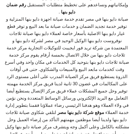
وإمكانياتهم ونساعدهم على تخطيط متطلبات المستقبل
رقم ضمان
دايو بنها
.
صيانة دايو بنها في مصر تقدم خدمة صيانة اجهزة دايو بنها المنزلية و
توفير خدمة تجديد الضمان و خدمات صيانة ما بعد البيع و توفر قطع
غيار دايو بنها الاصلية بأسعار خاصة لعملاء دايو بنها صيانة ثلاجات
نوفروست دايو بنها الوكيل الوحيد في مصر لشركة دايو بنها و
المعتمدة من شركة تريد فور ايجيبت للتوكيلات التجارية مركز خدمة
ثلاجات دايو بنها من خلال الاتصال بخمسة أرقام يقوم مركز خدمة
صيانة ثلاجات دايو بنها بتوحيد كل الخدمات في مكان واحد وفي أسرع
وقت كخدمات مابعد البيع والمبيعات والشكاوي. حتى في أوقات
الذروة يستطيع فريق مركز الصيانة المدرب على أعلى مستوى الرد
على المكالمات في غضون 30 ثانية لدينا فريق مركز الخدمة مهمته
توفير وحل جميع المشكلات عملاء فريق مركز الإتصال يستطيع أيضا
التعامل مع البريد الإلكتروني ورسائل الوسائط المتعددة ونحن نؤمن
في ولاء العملاء وهو هدفنا الرئيسي رضاء عملاؤنا فقمنا بتطوير إدارة
خدمة العملاء
موقع شركة دايو بنها مصر
لتلقي شكاوى صيانة ثلاجات
دايو بنها ولدينا أيضا موظفين مهمتهم التأكد من إرضاء العميل وحل
مشكلته بالكامل وعلى أكمل وجه ويتشرف مركز صيانة دايو بنها وكيل
مصر بأن يضع افضل خدمة صيانة اجهزة دايو بنها بين أيدي عملاءنا و