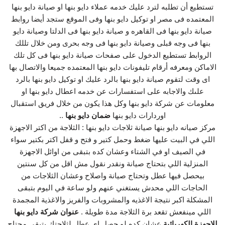
تستطيع أن تطلبه لترد عليك خدمه عملاء دايو بنها او صيانة دايو بنها
المعتمده فى مصر او توكيل دايو بنها وفى الموقع ستجد أيضا روابط
صيانة دايو بنها فى القاهره و صيانة دايو بنها فى الدلتا وصيانة دايو
بنها فى وجه قبلى وصيانة دايو بنها فى وجه بحرى ومن خلال تللك
الروابط تستطيع الدخول على صفحات صيانة دايو بنها فى كل تلك
الاماكن ومعرفه أرقام تليفونات دايو بنها المعتمده جميعا والاتصال بها
اى وقت لتقوم صيانة دايو بنها بالرد عليك او توكيل دايو بنها بالرد
علىك والاجابه على استفسارات عن خدمه اعطال دايو بنها او
معلومات عن شركة دايو بنها وكل هذا يكون من خلال فريق استقبال
اوردارات دايو بنها
ضمان دايو بنها
..
مركز صيانه دايو بنها صيانة ثلاجات دايو بنها : الثلاجة من اكتر الاجهزة
اللي في البيت عليها ضغط وحمل كتير و فتح و قفل اكتر بكتير سواء
في الصيف او في الشتاء وعشان كده بتبقى من اوائل الاجهزة
المنزلية اللي بتحتاج صيانة ونقدر نقول مش اقل من كل سنتين
بيحصل فيها عطل وتحتاج صيانة واصلاح وعشان الثلاجات من
الحاجات اللي محدش يستغني عنهم ولو ساعة في اليوم بتبقى
المشكلة اكبر نتيجة الاغذيه والمشروبات والفريز والاغذية المجمدة
اللي مينفعش تقعد برة الثلاجة مدة طويلة .
عنوان شركة دايو بنها
للاجهزة الكهربائية
عشان كده لو حصل اي عطل لثلاجتك بتبقى محتاج