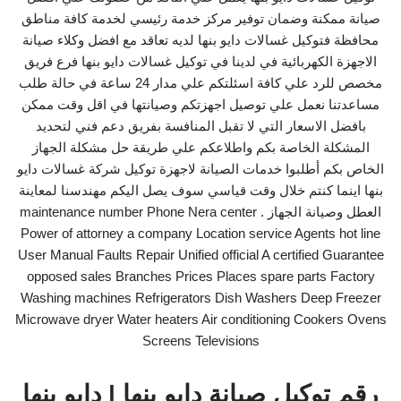
صيانة ممكنة وضمان توفير مركز خدمة رئيسي لخدمة كافة مناطق
محافظة فتوكيل غسالات دايو بنها لديه تعاقد مع افضل وكلاء صيانة
الاجهزة الكهربائية في لدينا في توكيل غسالات دايو بنها فرع فريق
مخصص للرد علي كافة اسئلتكم علي مدار 24 ساعة في حالة طلب
مساعدتنا نعمل علي توصيل اجهزتكم وصيانتها في اقل وقت ممكن
بافضل الاسعار التي لا تقبل المنافسة بفريق دعم فني لتحديد
المشكلة الخاصة بكم واطلاعكم علي طريقة حل مشكلة الجهاز
الخاص بكم أطلبوا خدمات الصيانة لاجهزة توكيل شركة غسالات دايو
بنها اينما كنتم خلال وقت قياسي سوف يصل اليكم مهندسنا لمعاينة
العطل وصيانة الجهاز . maintenance number Phone Nera center
Power of attorney a company Location service Agents hot line
User Manual Faults Repair Unified official A certified Guarantee
opposed sales Branches Prices Places spare parts Factory
Washing machines Refrigerators Dish Washers Deep Freezer
Microwave dryer Water heaters Air conditioning Cookers Ovens
Screens Televisions
رقم توكيل صيانة دايو بنها | دايو بنها