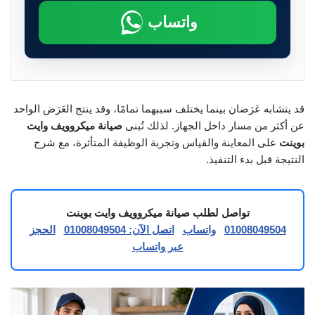
واتساب
قد يتشابه عَرَضان بينما يختلف سببهما تمامًا، وقد ينتج العَرَض الواحد
عن أكثر من مسار داخل الجهاز. لذلك تُبنى
صيانة ميكروويف وايت
بوينت
على المعاينة والقياس وتجربة الوظيفة المتأثرة، مع شرح
النتيجة قبل بدء التنفيذ.
تواصل لطلب صيانة ميكروويف وايت بوينت
01008049504
واتساب
اتصل الآن: 01008049504
الحجز
عبر واتساب