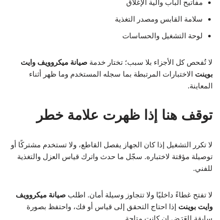
مفاتيح الباب وآلية الإغلاق
سلامة القابس ومصدر التغذية
لوحة التشغيل والحساسات
لا تُفحص كل الأجزاء بلا سبب؛ تختار خدمة
صيانة ميكروويف وايت
بوينت
الاختبارات المرتبطة بما سجله المستخدم وما ظهر أثناء
المعاينة.
توقف هنا إذا ظهرت علامة خطر
لا تكرر التشغيل إذا كان الجهاز يفصل القاطع، ولا تستخدم مشتركًا أو
توصيلة مؤقتة لاختباره. سجّل ما حدث واترك قياس العزل والتغذية
للفني.
لا تفتح غطاءً داخليًا ولا تتجاوز وسيلة أمان. اطلب
صيانة ميكروويف
وايت بوينت
إذا احتاج التحقق إلى قياس أو فك، واحتفظ بصورة
سابقة للعَرَض إن كانت متاحة.