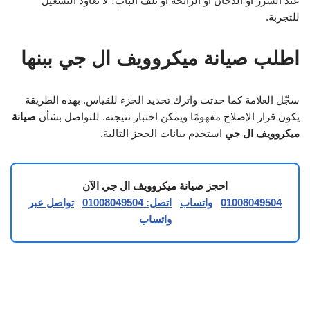
عند الشرر أو الدخان أو الرائحة أو تلف الباب؛ لا تعاود التشغيل
للتجربة.
اطلب صيانة ميكروويف ال جي ببنها
سجّل العلامة كما حدثت واترك تحديد الجزء للقياس. بهذه الطريقة
يكون قرار الإصلاح مفهومًا ويمكن اختبار نتيجته. للتواصل بشأن
صيانة
ميكروويف ال جي
استخدم بيانات الحجز التالية.
احجز صيانة ميكروويف ال جي الآن
01008049504
واتساب
اتصل: 01008049504
تواصل عبر
واتساب