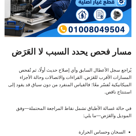
مسار فحص يحدد السبب لا العَرَض
يُراجع سجل الأعطال السابق وأي إصلاح حديث أولًا، ثم تُفحص
المسارات الأقرب للعَرَض. القراءات والاتصالات وحالة الأجزاء
الميكانيكية تُفسّر معًا؛ فالقياس المنفرد من دون سياق قد يقود إلى
استنتاج ناقص.
في حالة غسالة الأطباق تشمل نقاط المراجعة المحتملة—وفق
الموديل والعَرَض—ما يلي:
السخان وحساس الحرارة