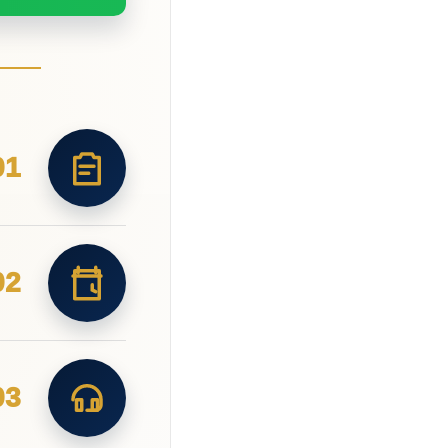
01
02
03