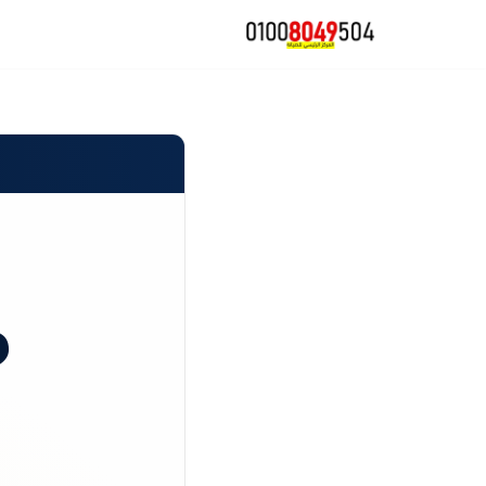
تخطى
إلى
المحتوى
ص