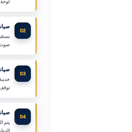
لوحة 
صيان
02
نستقب
صوت ا
صيان
03
خدمة 
توقف 
صيان
04
يتم ا
الدوا