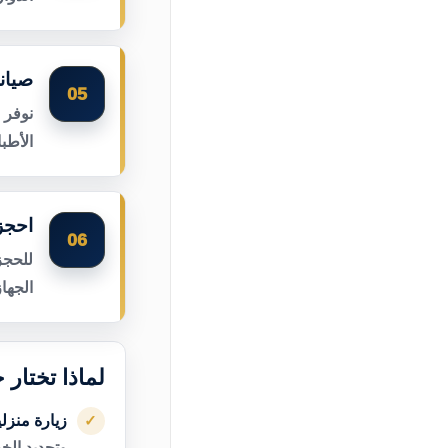
صيان
05
نوفر 
الأطب
احجز
06
للحجز
الجها
لماذا تختار
زيارة منزل
✓
وتحديد الخ