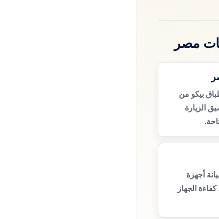
ات مصر
ر
باق بيكو من
ق الزيارة
حة.
انة أجهزة
كفاءة الجهاز