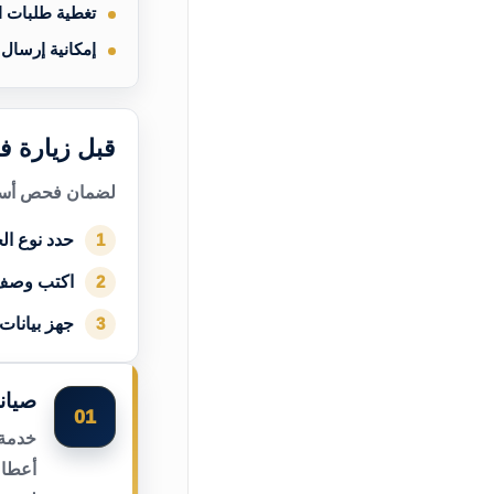
تغطية طلبات 
إمكانية إرسال
قبل زيارة ف
لضمان فحص أسرع
حدد نوع الج
1
اكتب وصف
2
جهز بيانات
3
صيان
01
خدمة 
أعطال