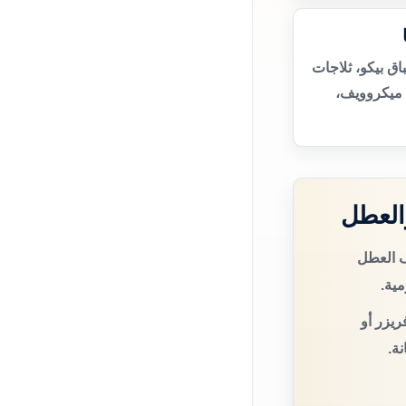
ق بيكو، ثلاجات
 ميكروويف،
العطل
ف العطل
مية.
ريزر أو
ة.