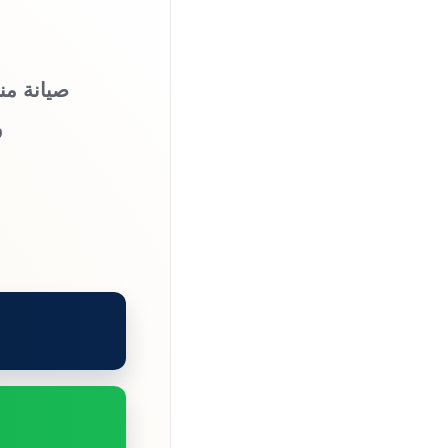
صيانة من
و