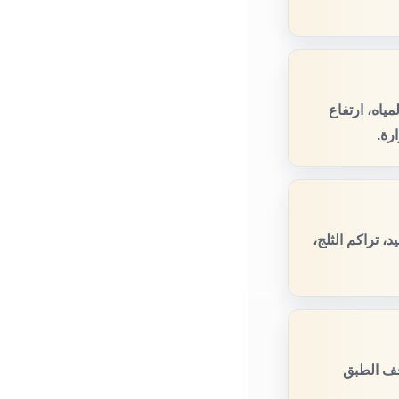
ياه، ارتفاع
رة.
 تراكم الثلج،
قف الطبق