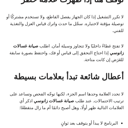
لا تكرر التشغيل إذا كان الجهاز يفصل القاطع، ولا تستخدم مشتركًا أو
توصيلة مؤقتة لاختباره. سجّل ما حدث واترك قياس العزل والتغذية
للفني.
لا تفتح غطاءً داخليًا ولا تتجاوز وسيلة أمان. اطلب
صيانة غسالات
زانوسي
إذا احتاج التحقق إلى قياس أو فك، واحتفظ بصورة سابقة
للعَرَض إن كانت متاحة.
أعطال شائعة تبدأ بعلامات بسيطة
لا تحدد العلامة وحدها اسم الجزء، لكنها توجّه الفحص وتساعد على
ترتيب الاحتمالات. عند طلب
صيانة غسالات زانوسي
اذكر أي
العلامات التالية ظهر أولًا، وهل أصبح دائمًا أم ما زال متقطعًا:
البرنامج لا يبدأ أو يتوقف بعد ثوانٍ