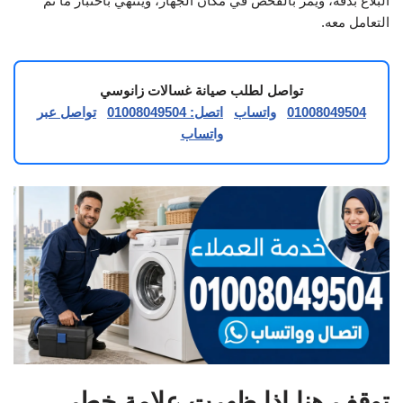
البلاغ بدقة، ويمر بالفحص في مكان الجهاز، وينتهي باختبار ما تم
التعامل معه.
تواصل لطلب صيانة غسالات زانوسي
01008049504
واتساب
اتصل: 01008049504
تواصل عبر
واتساب
توقف هنا إذا ظهرت علامة خطر