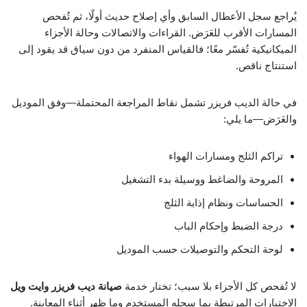
يُراجع سجل الأعطال السابق وأي إصلاح حديث أولًا، ثم تُفحص
المسارات الأقرب للعَرَض. القراءات والاتصالات وحالة الأجزاء
الميكانيكية تُفسّر معًا؛ فالقياس المنفرد من دون سياق قد يقود إلى
استنتاج ناقص.
في حالة الديب فريزر تشمل نقاط المراجعة المحتملة—وفق الموديل
والعَرَض—ما يلي:
تراكم الثلج ومسارات الهواء
المروحة والضاغط ووسيلة بدء التشغيل
الحساسات ونظام إذابة الثلج
درجة الضبط وإحكام الباب
لوحة التحكم والتوصيلات حسب الموديل
لا تُفحص كل الأجزاء بلا سبب؛ تختار خدمة
صيانة ديب فريزر وايت ويل
الاختبارات المرتبطة بما سجله المستخدم وما ظهر أثناء المعاينة.