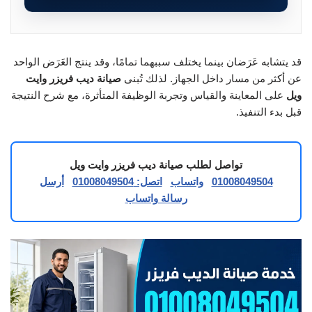
قد يتشابه عَرَضان بينما يختلف سببهما تمامًا، وقد ينتج العَرَض الواحد
عن أكثر من مسار داخل الجهاز. لذلك تُبنى
صيانة ديب فريزر وايت
ويل
على المعاينة والقياس وتجربة الوظيفة المتأثرة، مع شرح النتيجة
قبل بدء التنفيذ.
تواصل لطلب صيانة ديب فريزر وايت ويل
01008049504
واتساب
اتصل: 01008049504
أرسل
رسالة واتساب