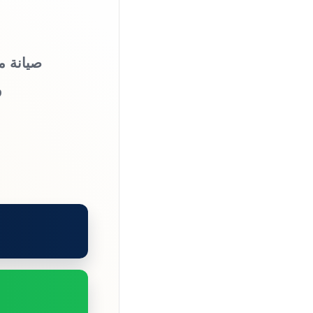
صيانة م
و