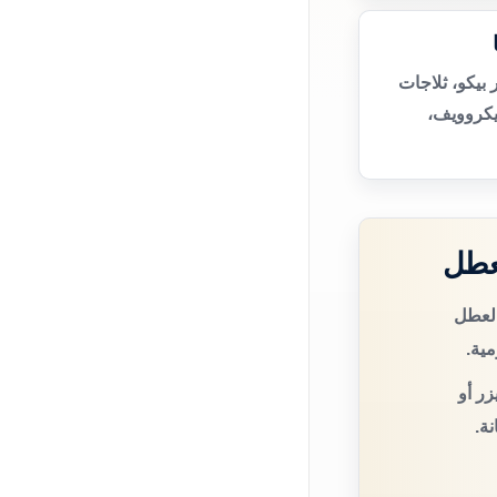
بيكو، ثلاجات
يكروويف،
عطل
العطل
مية.
زر أو
ة.