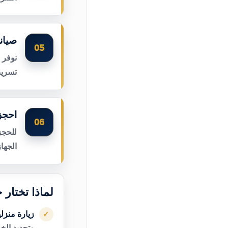
صيان
05
نوفر 
تسريب
احجز
06
للحجز
الجها
لماذا تختار 
زيارة منزل
✓
وتحديد الخ