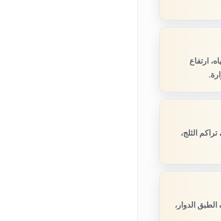
ه، ارتفاع
رة.
راكم الثلج،
الطبق الدوار،