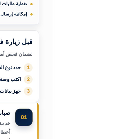
تغطية طلبات 
إمكانية إرسال
قبل زيارة ف
لضمان فحص أسرع
حدد نوع الج
1
اكتب وصف
2
جهز بيانات
3
صيان
01
خدمة 
أعطال