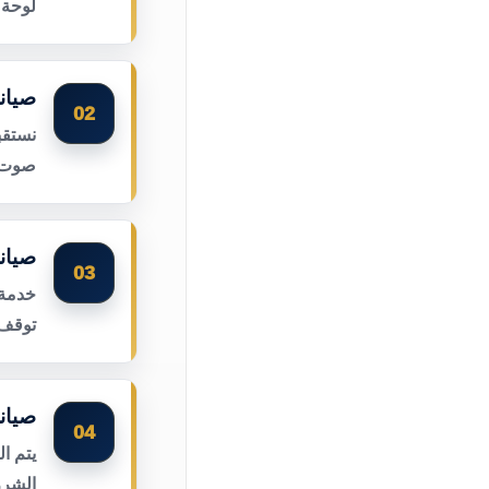
لوحة 
صيان
02
نستقب
صوت ا
صيان
03
خدمة 
توقف 
صيان
04
يتم ا
الشرر