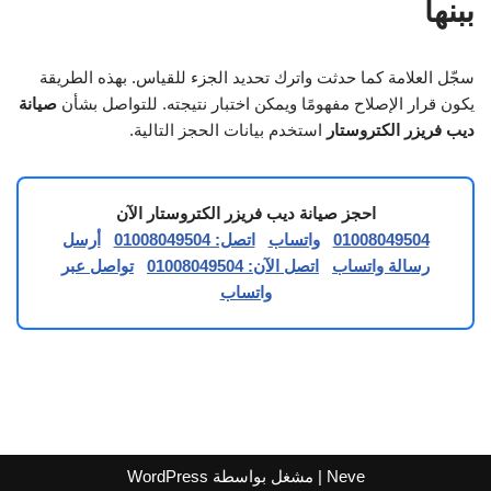
ببنها
سجّل العلامة كما حدثت واترك تحديد الجزء للقياس. بهذه الطريقة
يكون قرار الإصلاح مفهومًا ويمكن اختبار نتيجته. للتواصل بشأن
صيانة
ديب فريزر الكتروستار
استخدم بيانات الحجز التالية.
احجز صيانة ديب فريزر الكتروستار الآن
01008049504
واتساب
اتصل: 01008049504
أرسل
رسالة واتساب
اتصل الآن: 01008049504
تواصل عبر
واتساب
Neve
| مشغل بواسطة
WordPress