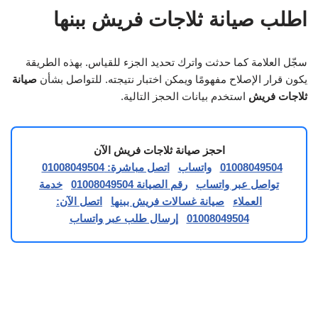
اطلب صيانة ثلاجات فريش ببنها
سجّل العلامة كما حدثت واترك تحديد الجزء للقياس. بهذه الطريقة
يكون قرار الإصلاح مفهومًا ويمكن اختبار نتيجته. للتواصل بشأن
صيانة
ثلاجات فريش
استخدم بيانات الحجز التالية.
احجز صيانة ثلاجات فريش الآن
01008049504
واتساب
اتصل مباشرة: 01008049504
تواصل عبر واتساب
رقم الصيانة 01008049504
خدمة
العملاء
صيانة غسالات فريش ببنها
اتصل الآن:
01008049504
إرسال طلب عبر واتساب