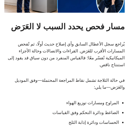
مسار فحص يحدد السبب لا العَرَض
يُراجع سجل الأعطال السابق وأي إصلاح حديث أولًا، ثم تُفحص
المسارات الأقرب للعَرَض. القراءات والاتصالات وحالة الأجزاء
الميكانيكية تُفسّر معًا؛ فالقياس المنفرد من دون سياق قد يقود إلى
استنتاج ناقص.
في حالة الثلاجة تشمل نقاط المراجعة المحتملة—وفق الموديل
والعَرَض—ما يلي:
المراوح ومسارات توزيع الهواء
الضاغط ودائرة التحكم وفق القياسات
الحساسات ودائرة إذابة الثلج