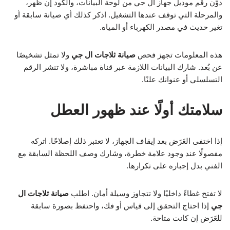
دوّن رقم موديل جهاز ال جي من لوحة البيانات، والكود إن ظهر،
والمرحلة التي توقف عندها التشغيل. اذكر كذلك أي صيانة سابقة أو
تغير حديث في مصدر الكهرباء أو المياه.
هذه المعلومات تجهز فحص
صيانة ثلاجات ال جي
ولا تمثل تشخيصًا
عن بُعد. شارك البيانات اللازمة عبر قناة مباشرة، ولا تنشر الرقم
التسلسلي أو عنوانك علنًا.
سلامتك أولًا عند ظهور العطل
إذا اختفى العَرَض بعد إيقاف الجهاز، لا تعتبر ذلك إصلاحًا. اتركه
مفصولًا عند وجود علامة خطرة، وشارك وصف اللحظة السابقة مع
الفني بدل إجباره على تكرارها.
لا تفتح غطاءً داخليًا ولا تتجاوز وسيلة أمان. اطلب
صيانة ثلاجات ال
جي
إذا احتاج التحقق إلى قياس أو فك، واحتفظ بصورة سابقة
للعَرَض إن كانت متاحة.