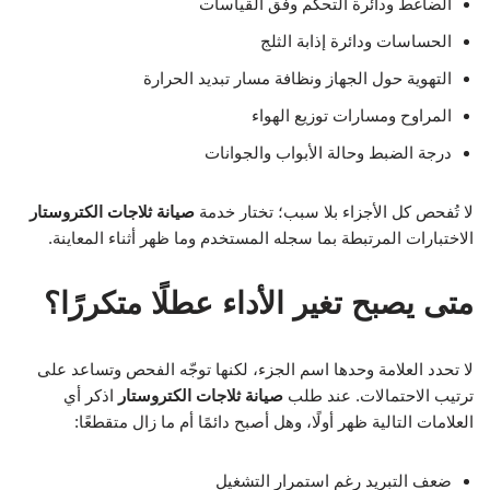
الضاغط ودائرة التحكم وفق القياسات
الحساسات ودائرة إذابة الثلج
التهوية حول الجهاز ونظافة مسار تبديد الحرارة
المراوح ومسارات توزيع الهواء
درجة الضبط وحالة الأبواب والجوانات
لا تُفحص كل الأجزاء بلا سبب؛ تختار خدمة
صيانة ثلاجات الكتروستار
الاختبارات المرتبطة بما سجله المستخدم وما ظهر أثناء المعاينة.
متى يصبح تغير الأداء عطلًا متكررًا؟
لا تحدد العلامة وحدها اسم الجزء، لكنها توجّه الفحص وتساعد على
ترتيب الاحتمالات. عند طلب
صيانة ثلاجات الكتروستار
اذكر أي
العلامات التالية ظهر أولًا، وهل أصبح دائمًا أم ما زال متقطعًا:
ضعف التبريد رغم استمرار التشغيل